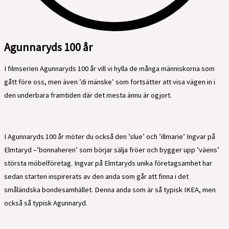
Agunnaryds 100 år
I filmserien Agunnaryds 100 år vill vi hylla de många människorna som
gått före oss, men även ’di mänske’ som fortsätter att visa vägen in i
den underbara framtiden där det mesta ännu är ogjort.
I Agunnaryds 100 år möter du också den ’slue’ och ’illmarie’ Ingvar på
Elmtaryd –’bonnaheren’ som börjar sälja fröer och bygger upp ’väens’
största möbelföretag. Ingvar på Elmtaryds unika företagsamhet har
sedan starten inspirerats av den anda som går att finna i det
småländska bondesamhället. Denna anda som är så typisk IKEA, men
också så typisk Agunnaryd.