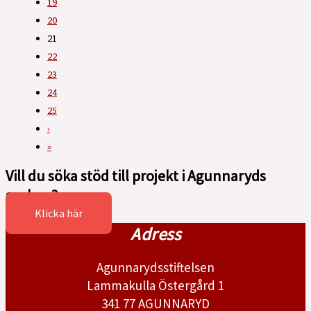
19
20
21
22
23
24
25
›
»
Vill du söka stöd till projekt i Agunnaryds
socken?
Klicka här
Adress
Agunnarydsstiftelsen
Lammakulla Östergård 1
341 77 AGUNNARYD