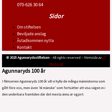
070-626 30 64
Sidor
Om stiftelsen
Beviljade anslag
Åstadkommen nytta
Kontakt
© 2025 Agunnarydsstiftelsen
– All rights reserved –
Hemsida av
JT
Media AB
Agunnaryds 100 år
I filmserien Agunnaryds 100 år vill vi hylla de många människorna som
gått före oss, men även ’di mänske’ som fortsätter att visa vägen in i
den underbara framtiden där det mesta ännu är ogjort.