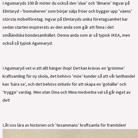
I Agunnaryds 100 år möter du också den ’slue’ och ’illmarie’ Ingvar på
Elmtaryd –’bonnaheren’ som börjar sälja fröer och bygger upp ’väens’
största möbelföretag. Ingvar på Elmtaryds unika företagsamhet har
sedan starten inspirerats av den anda som går att finna i det
småländska bondesamhället. Denna anda som är så typisk IKEA, men
också så typisk Agunnaryd.
I Agunnaryd vet vi att allt hänger ihop! Det kan krävas en ’grömme’
kraftsamling för ny skola, det behövs ’möe’ kunder så att vår lanthandel
kan ’bära se’, och det behövs initiativ för att skapa en ’gohällie’ och
’trygge’ vardag. Men utan Dina och Mina medvetna val så går inget av
det!
Låt oss lära av historien och ’tesammans’ kraftsamla för framtiden!