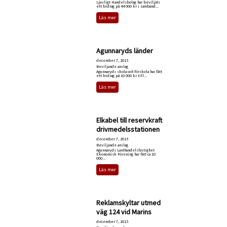
Ljuvligt Handelsbolag har beviljats
ett bidrag på 44 000 kr i samband...
Läs mer
Agunnaryds länder
december 7, 2015
Beviljande anslag
Agunnaryds skola och förskola har fått
ett bidrag på 10 000 kr till...
Läs mer
Elkabel till reservkraft
drivmedelsstationen
december 7, 2015
Beviljande anslag
Agunnaryds Lanthandelsfastighet
Ekonomisk Förening har fått ca 10
000...
Läs mer
Reklamskyltar utmed
väg 124 vid Marins
december 7, 2015