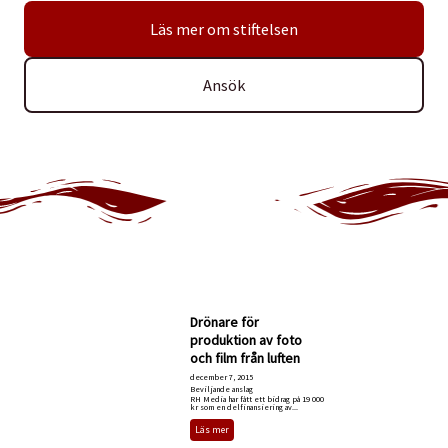
Läs mer om stiftelsen
Ansök
Drönare för
produktion av foto
och film från luften
december 7, 2015
Beviljande anslag
RH Media har fått ett bidrag på 19 000
kr som en delfinansiering av...
Läs mer