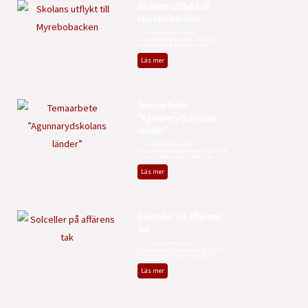
Skolans utflykt till
Myrebobacken
Åstadkommen nytta
Som vi har längtat efter en riktig
vinter! Och i år kom den med...
Läs mer
Temaarbete
”Agunnarydskolans
länder”
Åstadkommen nytta
Under höstterminen har alla barn och
elever på Agunnarydsenheten...
Läs mer
Solceller på affärens
tak
Åstadkommen nytta
Solcellerna ska producera ca 30 000
kWh per år och täcker ungefär en...
Läs mer