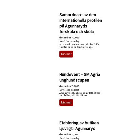
Samordnare av den
internationella profilen
på Agunnaryds
förskola och skola
december 7, 2015
Beviljande anslag
Att utveckla och anpassa skolan inför
framtiden är en förutsättning...
Läs mer
Hundevent – SM Agria
unghundscupen
december 7, 2015
Beviljande anslag
Agunnaryds Hundevent har fått 55 000
kr i bidrag till försök att...
Läs mer
Etablering av butiken
Ljuvligt i Agunnaryd
december 7, 2015
Beviljande anslag