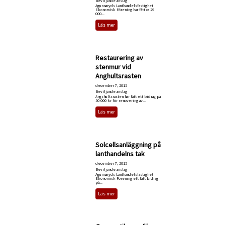
Beviljande anslag
Agunnaryds Lanthandelsfastighet
Ekonomisk Förening har fått ca 29
000...
Läs mer
Restaurering av
stenmur vid
Anghultsrasten
december 7, 2015
Beviljande anslag
Angshultsrasten har fått ett bidrag på
50 000 kr för renovering av...
Läs mer
Solcellsanläggning på
lanthandelns tak
december 7, 2015
Beviljande anslag
Agunnaryds Lanthandelsfastighet
Ekonomisk Förening ett fått bidrag
på...
Läs mer