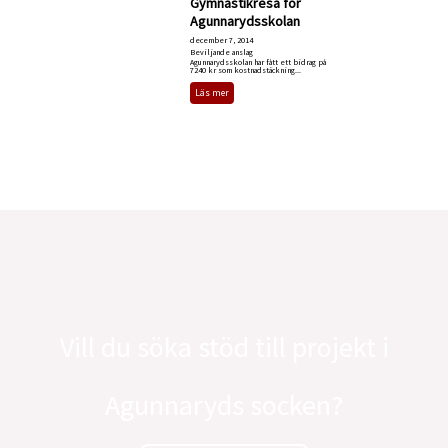
Gymnastikresa för
Agunnarydsskolan
december 7, 2014
Beviljande anslag
Agunnarydsskolan har fått ett bidrag på
7240 kr som kostnadstäckning...
Läs mer
«
‹
20
21
22
23
24
25
26
27
›
Vill du söka stöd till projekt i
Agunnaryds socken?