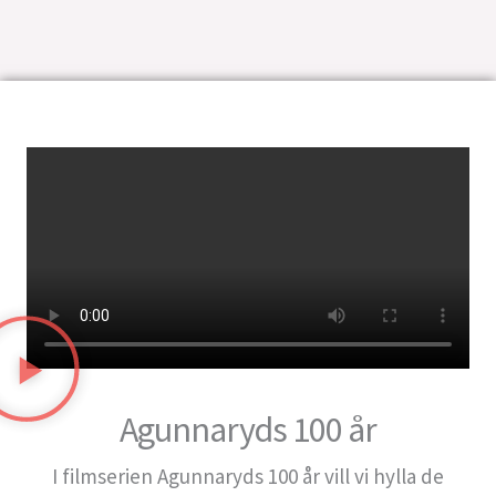
«
‹
20
21
22
23
24
25
26
27
›
Agunnaryds 100 år
I filmserien Agunnaryds 100 år vill vi hylla de