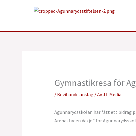
Hoppa
till
innehåll
Gymnastikresa för A
/
Beviljande anslag
/ Av
JT Media
Agunnarydsskolan har fått ett bidrag 
Arenastaden Växjö” för Agunnarydsskola