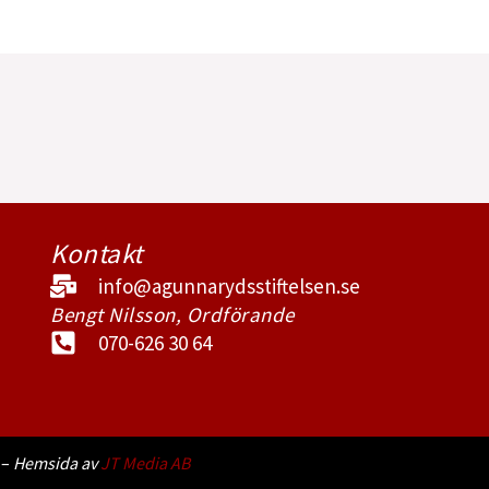
Kontakt
info@agunnarydsstiftelsen.se
Bengt Nilsson, Ordförande
070-626 30 64
 –
Hemsida av
JT Media AB