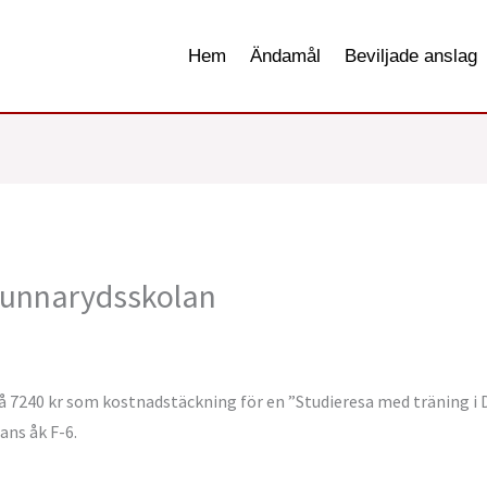
Hem
Ändamål
Beviljade anslag
gunnarydsskolan
på 7240 kr som kostnadstäckning för en ”Studieresa med träning 
ns åk F-6.