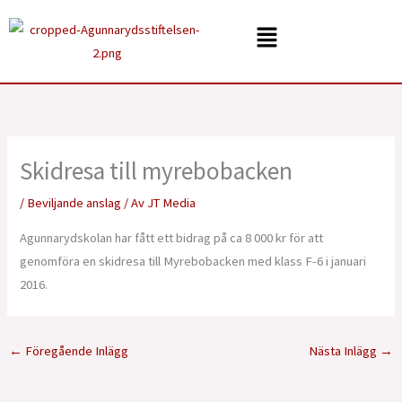
Hoppa
Menu
till
innehåll
Skidresa till myrebobacken
/
Beviljande anslag
/ Av
JT Media
Agunnarydskolan har fått ett bidrag på ca 8 000 kr för att
genomföra en skidresa till Myrebobacken med klass F-6 i januari
2016.
←
Föregående Inlägg
Nästa Inlägg
→