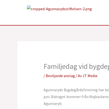
Hoppa
till
innehåll
Familjedag vid bygde
/
Beviljande anslag
/ Av
JT Media
Agunnaryds Bygdegårdsförening har bevil
juni. Bidraget kommer från Majbackens 
Agunnaryd.