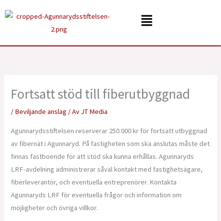
Hoppa
Menu
till
innehåll
Fortsatt stöd till fiberutbyggnad
/
Beviljande anslag
/ Av
JT Media
Agunnarydsstiftelsen reserverar 250 000 kr för fortsatt utbyggnad
av fibernät i Agunnaryd. På fastigheten som ska anslutas måste det
finnas fastboende för att stöd ska kunna erhållas. Agunnaryds
LRF-avdelning administrerar såväl kontakt med fastighetsägare,
fiberleverantör, och eventuella entreprenörer. Kontakta
Agunnaryds LRF för eventuella frågor och information om
möjligheter och övriga villkor.