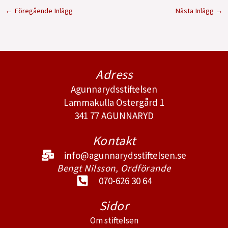
←
Föregående Inlägg
Nästa Inlägg
→
Adress
Agunnarydsstiftelsen
Lammakulla Östergård 1
341 77 AGUNNARYD
Kontakt
info@agunnarydsstiftelsen.se
Bengt Nilsson, Ordförande
070-626 30 64
Sidor
Om stiftelsen