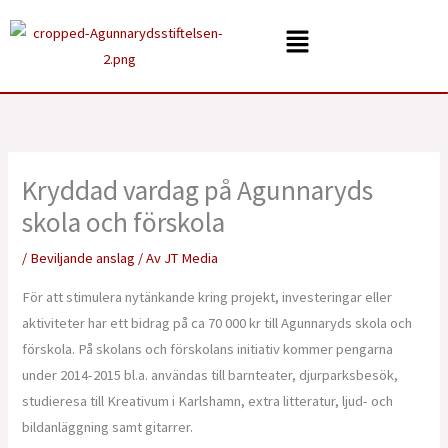
Hoppa
Menu
till
innehåll
Kryddad vardag på Agunnaryds
skola och förskola
/
Beviljande anslag
/ Av
JT Media
För att stimulera nytänkande kring projekt, investeringar eller
aktiviteter har ett bidrag på ca 70 000 kr till Agunnaryds skola och
förskola. På skolans och förskolans initiativ kommer pengarna
under 2014-2015 bl.a. användas till barnteater, djurparksbesök,
studieresa till Kreativum i Karlshamn, extra litteratur, ljud- och
bildanläggning samt gitarrer.