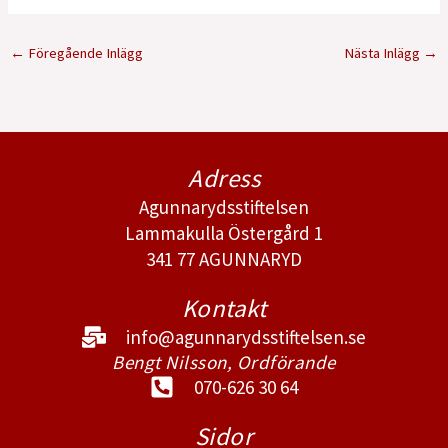
←
Föregående Inlägg
Nästa Inlägg
→
Adress
Agunnarydsstiftelsen
Lammakulla Östergård 1
341 77 AGUNNARYD
Kontakt
info@agunnarydsstiftelsen.se
Bengt Nilsson, Ordförande
070-626 30 64
Sidor