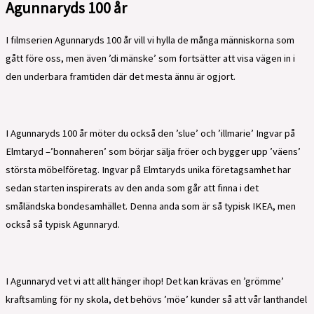
Agunnaryds 100 år
I filmserien Agunnaryds 100 år vill vi hylla de många människorna som
gått före oss, men även ’di mänske’ som fortsätter att visa vägen in i
den underbara framtiden där det mesta ännu är ogjort.
I Agunnaryds 100 år möter du också den ’slue’ och ’illmarie’ Ingvar på
Elmtaryd –’bonnaheren’ som börjar sälja fröer och bygger upp ’väens’
största möbelföretag. Ingvar på Elmtaryds unika företagsamhet har
sedan starten inspirerats av den anda som går att finna i det
småländska bondesamhället. Denna anda som är så typisk IKEA, men
också så typisk Agunnaryd.
I Agunnaryd vet vi att allt hänger ihop! Det kan krävas en ’grömme’
kraftsamling för ny skola, det behövs ’möe’ kunder så att vår lanthandel