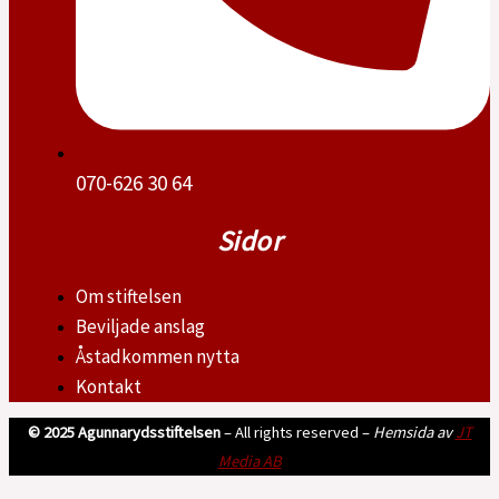
070-626 30 64
Sidor
Om stiftelsen
Beviljade anslag
Åstadkommen nytta
Kontakt
© 2025 Agunnarydsstiftelsen
– All rights reserved –
Hemsida av
JT
Media AB