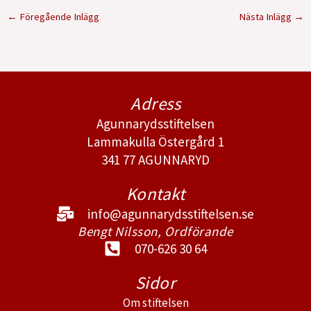
←
Föregående Inlägg
Nästa Inlägg
→
Adress
Agunnarydsstiftelsen
Lammakulla Östergård 1
341 77 AGUNNARYD
Kontakt
info@agunnarydsstiftelsen.se
Bengt Nilsson, Ordförande
070-626 30 64
Sidor
Om stiftelsen