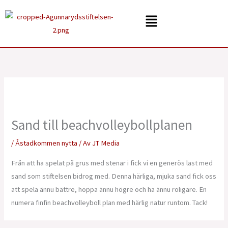
Hoppa
Menu
till
innehåll
Sand till beachvolleybollplanen
/
Åstadkommen nytta
/ Av
JT Media
Från att ha spelat på grus med stenar i fick vi en generös last med
sand som stiftelsen bidrog med. Denna härliga, mjuka sand fick oss
att spela ännu bättre, hoppa ännu högre och ha ännu roligare. En
numera finfin beachvolleyboll plan med härlig natur runtom. Tack!