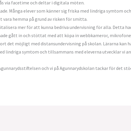
s via facetime och deltar i digitala möten.
kade. Många elever som känner sig friska med lindriga symtom och 
 vara hemma på grund av risken för smitta.
talisera mer för att kunna bedriva undervisning för alla. Detta had
ade gått in och stöttat med att köpa in webbkameror, mikrofoner 
gjort det möjligt med distansundervisning på skolan. Lärarna kan
ed lindriga symtom och tillsammans med eleverna utvecklar vi an
Agunnarydsstiftelsen och vi på Agunnarydskolan tackar för det stöd