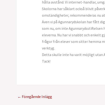
hålla avstånd. Vi internet-handlar, umgå
Skolorna har såklart också blivit påver
omständigheter, rekommenderas nu att
Även vi på Agunnarydskolan har fått digi
som nu, om inte Agunnarydsstiftelsen h
eleverna. Nu har vi snabbt och enkelt 
frågor från elever som sitter hemma m
verktyg.
Detta skulle inte ha varit möjligt utan 
Tack!
←
Föregående Inlägg