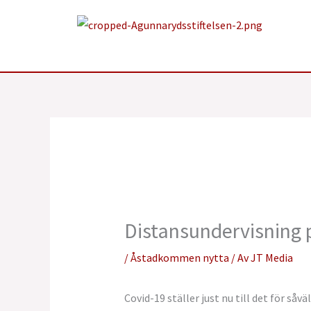
Hoppa
till
innehåll
Distansundervisning
/
Åstadkommen nytta
/ Av
JT Media
Covid-19 ställer just nu till det för så