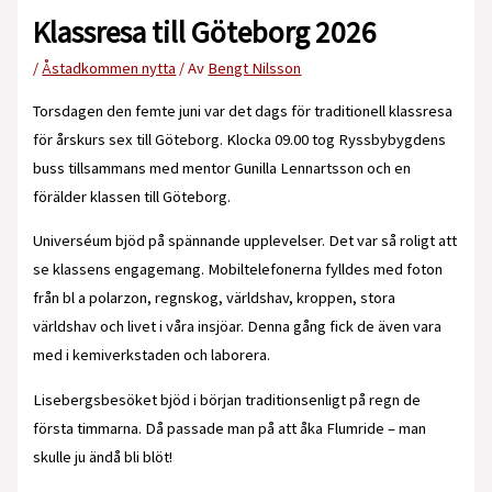
Klassresa till Göteborg 2026
/
Åstadkommen nytta
/ Av
Bengt Nilsson
Torsdagen den femte juni var det dags för traditionell klassresa
för årskurs sex till Göteborg. Klocka 09.00 tog Ryssbybygdens
buss tillsammans med mentor Gunilla Lennartsson och en
förälder klassen till Göteborg.
Universéum bjöd på spännande upplevelser. Det var så roligt att
se klassens engagemang. Mobiltelefonerna fylldes med foton
från bl a polarzon, regnskog, världshav, kroppen, stora
världshav och livet i våra insjöar. Denna gång fick de även vara
med i kemiverkstaden och laborera.
Lisebergsbesöket bjöd i början traditionsenligt på regn de
första timmarna. Då passade man på att åka Flumride – man
skulle ju ändå bli blöt!