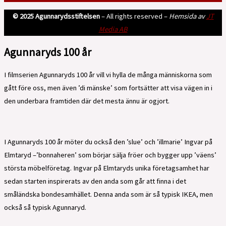
© 2025 Agunnarydsstiftelsen
– All rights reserved –
Hemsida av
JT
Media AB
Agunnaryds 100 år
I filmserien Agunnaryds 100 år vill vi hylla de många människorna som
gått före oss, men även ’di mänske’ som fortsätter att visa vägen in i
den underbara framtiden där det mesta ännu är ogjort.
I Agunnaryds 100 år möter du också den ’slue’ och ’illmarie’ Ingvar på
Elmtaryd –’bonnaheren’ som börjar sälja fröer och bygger upp ’väens’
största möbelföretag. Ingvar på Elmtaryds unika företagsamhet har
sedan starten inspirerats av den anda som går att finna i det
småländska bondesamhället. Denna anda som är så typisk IKEA, men
också så typisk Agunnaryd.