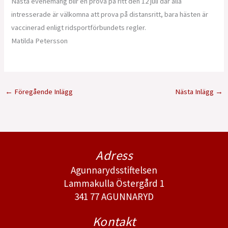
Nästa evenemang blir en prova på ritt den 12 juli där alla
intresserade är välkomna att prova på distansritt, bara hästen är
vaccinerad enligt ridsportförbundets regler.
Matilda Petersson
←
Föregående Inlägg
Nästa Inlägg
→
Adress
Agunnarydsstiftelsen
Lammakulla Östergård 1
341 77 AGUNNARYD
Kontakt