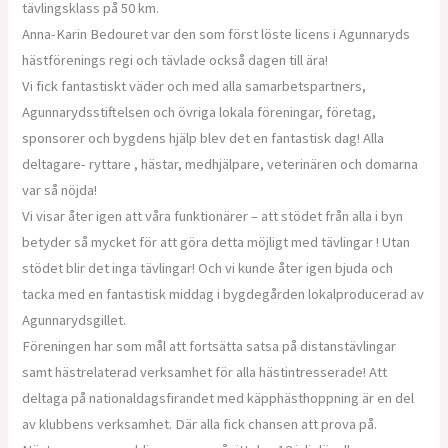
tävlingsklass på 50 km.
Anna-Karin Bedouret var den som först löste licens i Agunnaryds
hästförenings regi och tävlade också dagen till ära!
Vi fick fantastiskt väder och med alla samarbetspartners,
Agunnarydsstiftelsen och övriga lokala föreningar, företag,
sponsorer och bygdens hjälp blev det en fantastisk dag! Alla
deltagare- ryttare , hästar, medhjälpare, veterinären och domarna
var så nöjda!
Vi visar åter igen att våra funktionärer – att stödet från alla i byn
betyder så mycket för att göra detta möjligt med tävlingar ! Utan
stödet blir det inga tävlingar! Och vi kunde åter igen bjuda och
tacka med en fantastisk middag i bygdegården lokalproducerad av
Agunnarydsgillet.
Föreningen har som mål att fortsätta satsa på distanstävlingar
samt hästrelaterad verksamhet för alla hästintresserade! Att
deltaga på nationaldagsfirandet med käpphästhoppning är en del
av klubbens verksamhet. Där alla fick chansen att prova på.