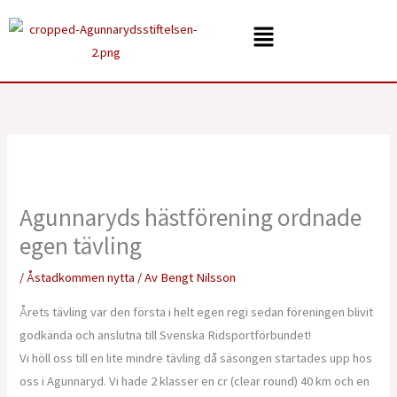
Hoppa
Menu
till
innehåll
Agunnaryds hästförening ordnade
egen tävling
/
Åstadkommen nytta
/ Av
Bengt Nilsson
Årets tävling var den första i helt egen regi sedan föreningen blivit
godkända och anslutna till Svenska Ridsportförbundet!
Vi höll oss till en lite mindre tävling då säsongen startades upp hos
oss i Agunnaryd. Vi hade 2 klasser en cr (clear round) 40 km och en