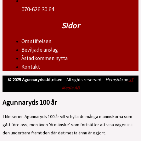
070-626 30 64
Sidor
Om stiftelsen
Beviljade anslag
Åstadkommen nytta
Kontakt
© 2025 Agunnarydsstiftelsen
– All rights reserved –
Hemsida av
JT
Media AB
Agunnaryds 100 år
I filmserien Agunnaryds 100 år vill vi hylla de många människorna som
gått före oss, men även ’di mänske’ som fortsätter att visa vägen in i
den underbara framtiden där det mesta ännu är ogjort.