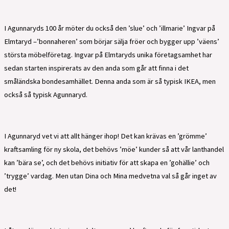
I Agunnaryds 100 år möter du också den ’slue’ och ’illmarie’ Ingvar på
Elmtaryd –’bonnaheren’ som börjar sälja fröer och bygger upp ’väens’
största möbelföretag. Ingvar på Elmtaryds unika företagsamhet har
sedan starten inspirerats av den anda som går att finna i det
småländska bondesamhället. Denna anda som är så typisk IKEA, men
också så typisk Agunnaryd.
I Agunnaryd vet vi att allt hänger ihop! Det kan krävas en ’grömme’
kraftsamling för ny skola, det behövs ’möe’ kunder så att vår lanthandel
kan ’bära se’, och det behövs initiativ för att skapa en ’gohällie’ och
’trygge’ vardag. Men utan Dina och Mina medvetna val så går inget av
det!