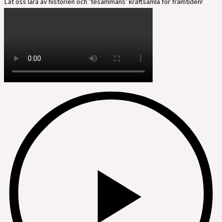
Låt oss lära av historien och ’tesammans’ kraftsamla för framtiden!