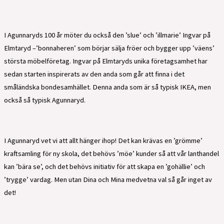
I Agunnaryds 100 år möter du också den ’slue’ och ’illmarie’ Ingvar på
Elmtaryd –’bonnaheren’ som börjar sälja fröer och bygger upp ’väens’
största möbelföretag. Ingvar på Elmtaryds unika företagsamhet har
sedan starten inspirerats av den anda som går att finna i det
småländska bondesamhället. Denna anda som är så typisk IKEA, men
också så typisk Agunnaryd.
I Agunnaryd vet vi att allt hänger ihop! Det kan krävas en ’grömme’
kraftsamling för ny skola, det behövs ’möe’ kunder så att vår lanthandel
kan ’bära se’, och det behövs initiativ för att skapa en ’gohällie’ och
’trygge’ vardag. Men utan Dina och Mina medvetna val så går inget av
det!