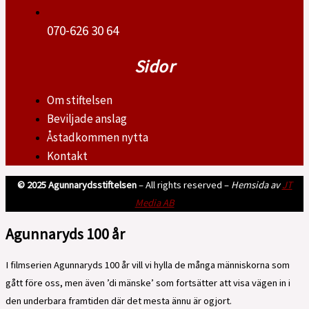
070-626 30 64
Sidor
Om stiftelsen
Beviljade anslag
Åstadkommen nytta
Kontakt
© 2025 Agunnarydsstiftelsen
– All rights reserved –
Hemsida av
JT
Media AB
Agunnaryds 100 år
I filmserien Agunnaryds 100 år vill vi hylla de många människorna som
gått före oss, men även ’di mänske’ som fortsätter att visa vägen in i
den underbara framtiden där det mesta ännu är ogjort.