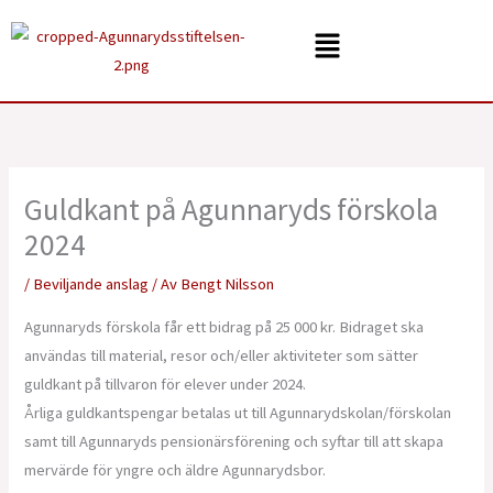
Hoppa
Menu
till
innehåll
Guldkant på Agunnaryds förskola
2024
/
Beviljande anslag
/ Av
Bengt Nilsson
Agunnaryds förskola får ett bidrag på 25 000 kr. Bidraget ska
användas till material, resor och/eller aktiviteter som sätter
guldkant på tillvaron för elever under 2024.
Årliga guldkantspengar betalas ut till Agunnarydskolan/förskolan
samt till Agunnaryds pensionärsförening och syftar till att skapa
mervärde för yngre och äldre Agunnarydsbor.