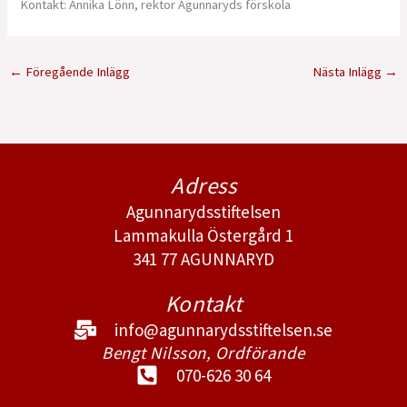
Kontakt: Annika Lönn, rektor Agunnaryds förskola
←
Föregående Inlägg
Nästa Inlägg
→
Adress
Agunnarydsstiftelsen
Lammakulla Östergård 1
341 77 AGUNNARYD
Kontakt
info@agunnarydsstiftelsen.se
Bengt Nilsson, Ordförande
070-626 30 64