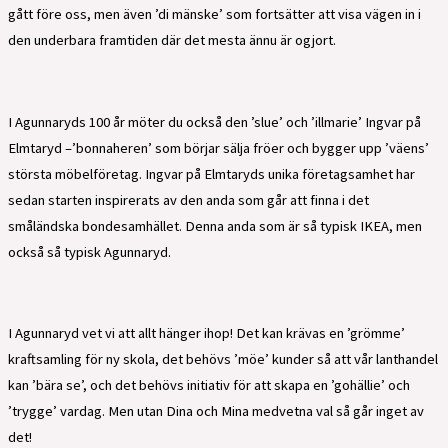
gått före oss, men även ’di mänske’ som fortsätter att visa vägen in i
den underbara framtiden där det mesta ännu är ogjort.
I Agunnaryds 100 år möter du också den ’slue’ och ’illmarie’ Ingvar på
Elmtaryd –’bonnaheren’ som börjar sälja fröer och bygger upp ’väens’
största möbelföretag. Ingvar på Elmtaryds unika företagsamhet har
sedan starten inspirerats av den anda som går att finna i det
småländska bondesamhället. Denna anda som är så typisk IKEA, men
också så typisk Agunnaryd.
I Agunnaryd vet vi att allt hänger ihop! Det kan krävas en ’grömme’
kraftsamling för ny skola, det behövs ’möe’ kunder så att vår lanthandel
kan ’bära se’, och det behövs initiativ för att skapa en ’gohällie’ och
’trygge’ vardag. Men utan Dina och Mina medvetna val så går inget av
det!