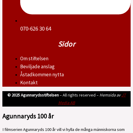
070-626 30 64
Sidor
Om stiftelsen
Beviljade anslag
Åstadkommen nytta
Kontakt
© 2025 Agunnarydsstiftelsen
– All rights reserved –
Hemsida av
JT
Media AB
Agunnaryds 100 år
I filmserien Agunnaryds 100 år vill vi hylla de många människorna som