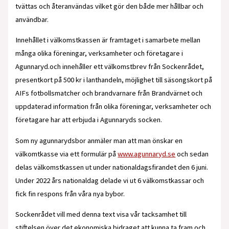
tvättas och återanvändas vilket gör den både mer hållbar och
användbar.
Innehållet i välkomstkassen är framtaget i samarbete mellan
många olika föreningar, verksamheter och företagare i
Agunnaryd.och innehåller ett välkomstbrev från Sockenrådet,
presentkort på 500 kr i lanthandeln, möjlighet till säsongskort på
AIFs fotbollsmatcher och brandvarnare från Brandvärnet och
uppdaterad information från olika föreningar, verksamheter och
företagare har att erbjuda i Agunnaryds socken.
Som ny agunnarydsbor anmäler man att man önskar en
välkomtkasse via ett formulär på
www.agunnaryd.se
och sedan
delas välkomstkassen ut under nationaldagsfirandet den 6 juni.
Under 2022 års nationaldag delade vi ut 6 välkomstkassar och
fick fin respons från våra nya bybor.
Sockenrådet vill med denna text visa vår tacksamhet till
stiftelsen över det ekonomiska bidraget att kunna ta fram och