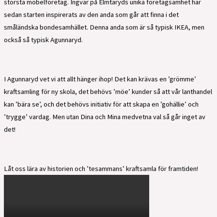
största möbelföretag. Ingvar på Elmtaryds unika företagsamhet har
sedan starten inspirerats av den anda som går att finna i det
småländska bondesamhället. Denna anda som är så typisk IKEA, men
också så typisk Agunnaryd.
I Agunnaryd vet vi att allt hänger ihop! Det kan krävas en ’grömme’
kraftsamling för ny skola, det behövs ’möe’ kunder så att vår lanthandel
kan ’bära se’, och det behövs initiativ för att skapa en ’gohällie’ och
’trygge’ vardag. Men utan Dina och Mina medvetna val så går inget av
det!
Låt oss lära av historien och ’tesammans’ kraftsamla för framtiden!