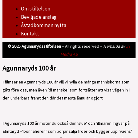
Om stiftelsen
Beviljade anslag
Åstadkommen nytta
Kontakt
© 2025 Agunnarydsstiftelsen
– All rights reserved –
Hemsida av
JT
Media AB
Agunnaryds 100 år
I filmserien Agunnaryds 100 år vill vi hylla de många människorna som
gått före oss, men även ’di mänske’ som fortsätter att visa vägen in i
den underbara framtiden där det mesta ännu är ogjort.
I Agunnaryds 100 år möter du också den ’slue’ och ’illmarie’ Ingvar på
Elmtaryd –’bonnaheren’ som börjar sälja fröer och bygger upp ’väens’