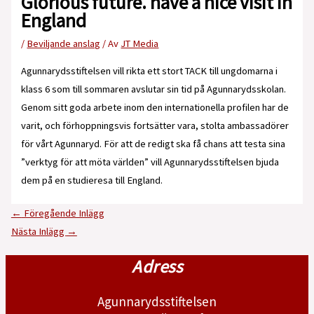
Glorious future. have a nice visit in
England
/
Beviljande anslag
/ Av
JT Media
Agunnarydsstiftelsen vill rikta ett stort TACK till ungdomarna i
klass 6 som till sommaren avslutar sin tid på Agunnarydsskolan.
Genom sitt goda arbete inom den internationella profilen har de
varit, och förhoppningsvis fortsätter vara, stolta ambassadörer
för vårt Agunnaryd. För att de redigt ska få chans att testa sina
”verktyg för att möta världen” vill Agunnarydsstiftelsen bjuda
dem på en studieresa till England.
←
Föregående Inlägg
Nästa Inlägg
→
Adress
Agunnarydsstiftelsen