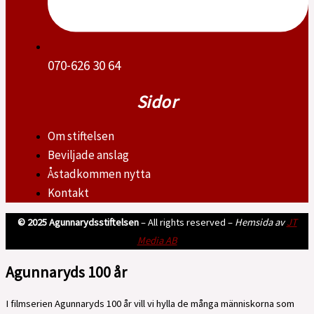
070-626 30 64
Sidor
Om stiftelsen
Beviljade anslag
Åstadkommen nytta
Kontakt
© 2025 Agunnarydsstiftelsen
– All rights reserved –
Hemsida av
JT
Media AB
Agunnaryds 100 år
I filmserien Agunnaryds 100 år vill vi hylla de många människorna som