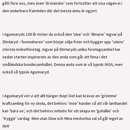
gått före oss, men även ’di mänske’ som fortsätter att visa vägen in i
den underbara framtiden där det mesta ännu är ogjort.
I Agunnaryds 100 år möter du också den ’slue’ och ’illmarie’ Ingvar på
Elmtaryd –’bonnaheren’ som börjar sälja fröer och bygger upp ’väens’
största möbelföretag. Ingvar på Elmtaryds unika företagsamhet har
sedan starten inspirerats av den anda som går att finna i det
småländska bondesamhället. Denna anda som är så typisk IKEA, men
också så typisk Agunnaryd.
I Agunnaryd vet vi att allt hänger ihop! Det kan krävas en ’grömme’
kraftsamling för ny skola, det behövs ’möe’ kunder så att vår lanthandel
kan ’bära se’, och det behövs initiativ för att skapa en ’gohällie’ och
’trygge’ vardag. Men utan Dina och Mina medvetna val så går inget av
det!