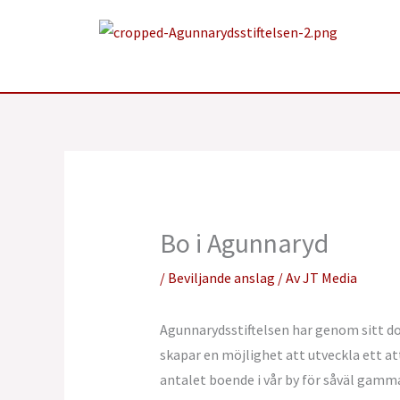
Hoppa
till
innehåll
Bo i Agunnaryd
/
Beviljande anslag
/ Av
JT Media
Agunnarydsstiftelsen har genom sitt d
skapar en möjlighet att utveckla ett a
antalet boende i vår by för såväl gamm