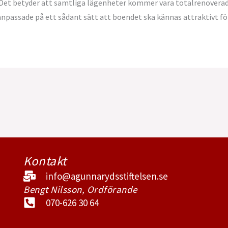
 Det betyder att samtliga lägenheter kommer vara totalrenoverad
anpassade på ett sådant sätt att boendet ska kännas attraktivt f
Kontakt
info@agunnarydsstiftelsen.se
Bengt Nilsson, Ordförande
070-626 30 64