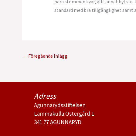
bara stommen kvar, allt annat byts ut.
standard med bra tillgänglighet samt 
←
Föregående Inlägg
Adress
Agunnarydsstiftelsen
Lammakulla Östergård 1
341 77 AGUNNARYD