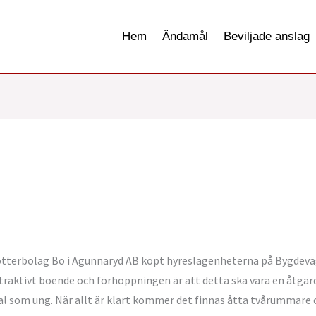
Hem
Ändamål
Beviljade anslag
otterbolag Bo i Agunnaryd AB köpt hyreslägenheterna på Bygdeväge
ttraktivt boende och förhoppningen är att detta ska vara en åtgär
al som ung. När allt är klart kommer det finnas åtta tvårummare o