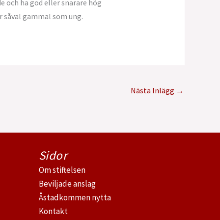
e och ha god eller snarare hög
ör såväl gammal som ung.
Nästa Inlägg
→
Sidor
Om stiftelsen
Beviljade anslag
Åstadkommen nytta
Kontakt