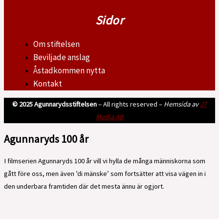
Sidor
Om stiftelsen
Beviljade anslag
Åstadkommen nytta
Kontakt
© 2025 Agunnarydsstiftelsen
– All rights reserved –
Hemsida av
JT
Media AB
Agunnaryds 100 år
I filmserien Agunnaryds 100 år vill vi hylla de många människorna som
gått före oss, men även ’di mänske’ som fortsätter att visa vägen in i
den underbara framtiden där det mesta ännu är ogjort.