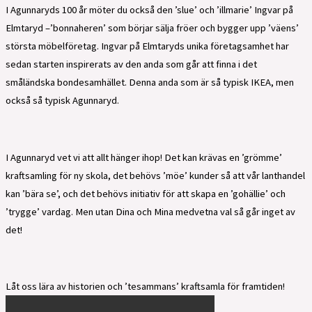
I Agunnaryds 100 år möter du också den ’slue’ och ’illmarie’ Ingvar på
Elmtaryd –’bonnaheren’ som börjar sälja fröer och bygger upp ’väens’
största möbelföretag. Ingvar på Elmtaryds unika företagsamhet har
sedan starten inspirerats av den anda som går att finna i det
småländska bondesamhället. Denna anda som är så typisk IKEA, men
också så typisk Agunnaryd.
I Agunnaryd vet vi att allt hänger ihop! Det kan krävas en ’grömme’
kraftsamling för ny skola, det behövs ’möe’ kunder så att vår lanthandel
kan ’bära se’, och det behövs initiativ för att skapa en ’gohällie’ och
’trygge’ vardag. Men utan Dina och Mina medvetna val så går inget av
det!
Låt oss lära av historien och ’tesammans’ kraftsamla för framtiden!