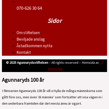
070-626 30 64
Sidor
Om stiftelsen
Beviljade anslag
Åstadkommen nytta
Kontakt
© 2025 Agunnarydsstiftelsen
– All rights reserved –
Hemsida av
JT
Media AB
Agunnaryds 100 år
I filmserien Agunnaryds 100 år vill vi hylla de många människorna som
gått före oss, men även ’di mänske’ som fortsätter att visa vägen in i
den underbara framtiden där det mesta ännu är ogjort.