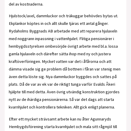
del av kostnaderna.
Hjulstock/axel, dammluckor och träkuggar behövdes bytas ut.
Ekplankor köptes in och allt skulle tjäras ett antal gånger.
Rydaholms Byggnads AB arbetade med att reparera hjulaxeln
med noggrann inpassning i vattenhjulet. Flitiga pensionärer i
hembygdsstyrelsen ombesörjde övrigt arbete med bl.a. lossa
gamla hjulaxeln och därefter sätta ihop med ny och justera
kraftöverföringen. Mycket vatten var det i åfårorna och att
dämma visade sig ge problem då bottnen i fåran var stenig men
även detta löste sig. Nya dammluckor byggdes och sattes på
plats. Då de var av ek var de riktigt tunga varför Evalds Åkeri
hjälpte till med detta. Även övrig utvändig konstruktion gjordes
nytt av de ihärdiga pensionärerna. Så var det dags att starta
kvarnhjulet och kontrollera tekniken. Allt gick enligt planerna.
Efter ett mycket strävsamt arbete kan nu åter Agunnaryds
Hembygdsförening starta kvarnhjulet och mala sitt rågmjöl till