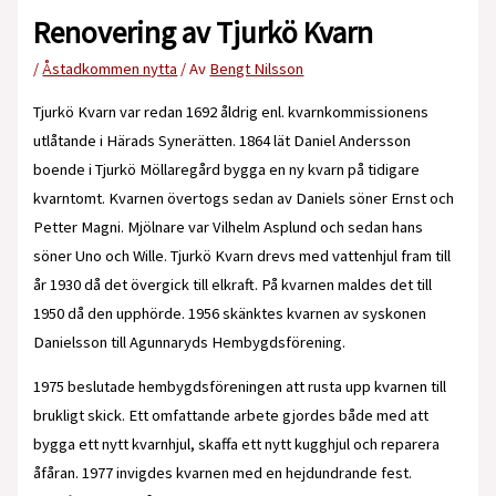
Renovering av Tjurkö Kvarn
/
Åstadkommen nytta
/ Av
Bengt Nilsson
Tjurkö Kvarn var redan 1692 åldrig enl. kvarnkommissionens
utlåtande i Härads Synerätten. 1864 lät Daniel Andersson
boende i Tjurkö Möllaregård bygga en ny kvarn på tidigare
kvarntomt. Kvarnen övertogs sedan av Daniels söner Ernst och
Petter Magni. Mjölnare var Vilhelm Asplund och sedan hans
söner Uno och Wille. Tjurkö Kvarn drevs med vattenhjul fram till
år 1930 då det övergick till elkraft. På kvarnen maldes det till
1950 då den upphörde. 1956 skänktes kvarnen av syskonen
Danielsson till Agunnaryds Hembygdsförening.
1975 beslutade hembygdsföreningen att rusta upp kvarnen till
brukligt skick. Ett omfattande arbete gjordes både med att
bygga ett nytt kvarnhjul, skaffa ett nytt kugghjul och reparera
åfåran. 1977 invigdes kvarnen med en hejdundrande fest.