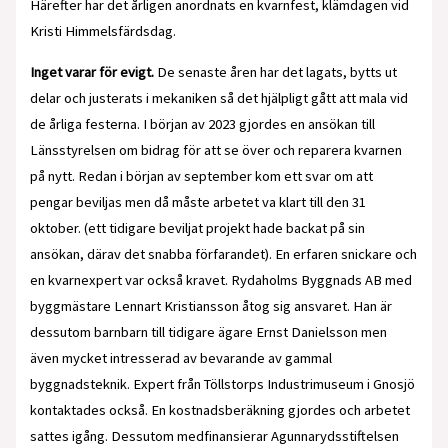
Härefter har det årligen anordnats en kvarnfest, klämdagen vid
Kristi Himmelsfärdsdag.
Inget varar för evigt.
De senaste åren har det lagats, bytts ut
delar och justerats i mekaniken så det hjälpligt gått att mala vid
de årliga festerna. I början av 2023 gjordes en ansökan till
Länsstyrelsen om bidrag för att se över och reparera kvarnen
på nytt. Redan i början av september kom ett svar om att
pengar beviljas men då måste arbetet va klart till den 31
oktober. (ett tidigare beviljat projekt hade backat på sin
ansökan, därav det snabba förfarandet). En erfaren snickare och
en kvarnexpert var också kravet. Rydaholms Byggnads AB med
byggmästare Lennart Kristiansson åtog sig ansvaret. Han är
dessutom barnbarn till tidigare ägare Ernst Danielsson men
även mycket intresserad av bevarande av gammal
byggnadsteknik. Expert från Töllstorps Industrimuseum i Gnosjö
kontaktades också. En kostnadsberäkning gjordes och arbetet
sattes igång. Dessutom medfinansierar Agunnarydsstiftelsen