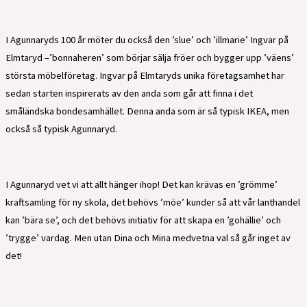
I Agunnaryds 100 år möter du också den ’slue’ och ’illmarie’ Ingvar på
Elmtaryd –’bonnaheren’ som börjar sälja fröer och bygger upp ’väens’
största möbelföretag. Ingvar på Elmtaryds unika företagsamhet har
sedan starten inspirerats av den anda som går att finna i det
småländska bondesamhället. Denna anda som är så typisk IKEA, men
också så typisk Agunnaryd.
I Agunnaryd vet vi att allt hänger ihop! Det kan krävas en ’grömme’
kraftsamling för ny skola, det behövs ’möe’ kunder så att vår lanthandel
kan ’bära se’, och det behövs initiativ för att skapa en ’gohällie’ och
’trygge’ vardag. Men utan Dina och Mina medvetna val så går inget av
det!