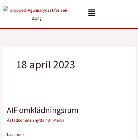
Hoppa
Menu
till
innehåll
18 april 2023
AIF
omklädningsrum
AIF omklädningsrum
Åstadkommen nytta
/
JT Media
Läs mer »