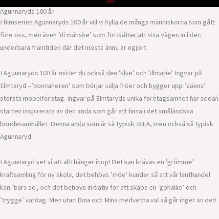
AB
Agunnaryds 100 år
I filmserien Agunnaryds 100 år vill vi hylla de många människorna som gått
före oss, men även ’di mänske’ som fortsätter att visa vägen in i den
underbara framtiden där det mesta ännu är ogjort.
I Agunnaryds 100 år möter du också den ’slue’ och ’illmarie’ Ingvar på
Elmtaryd –’bonnaheren’ som börjar sälja fröer och bygger upp ’väens’
största möbelföretag. Ingvar på Elmtaryds unika företagsamhet har sedan
starten inspirerats av den anda som går att finna i det småländska
bondesamhället. Denna anda som är så typisk IKEA, men också så typisk
Agunnaryd.
I Agunnaryd vet vi att allt hänger ihop! Det kan krävas en ’grömme’
kraftsamling för ny skola, det behövs ’möe’ kunder så att vår lanthandel
kan ’bära se’, och det behövs initiativ för att skapa en ’gohällie’ och
’trygge’ vardag. Men utan Dina och Mina medvetna val så går inget av det!