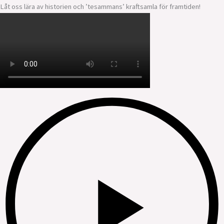
Låt oss lära av historien och ’tesammans’ kraftsamla för framtiden!