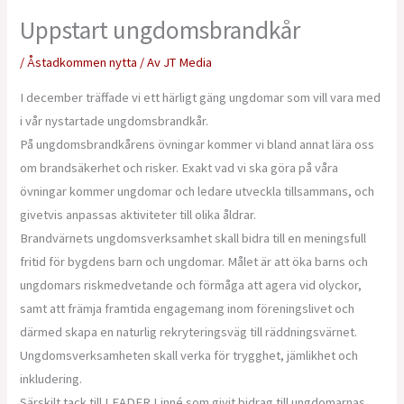
Uppstart ungdomsbrandkår
/
Åstadkommen nytta
/ Av
JT Media
I december träffade vi ett härligt gäng ungdomar som vill vara med
i vår nystartade ungdomsbrandkår.
På ungdomsbrandkårens övningar kommer vi bland annat lära oss
om brandsäkerhet och risker. Exakt vad vi ska göra på våra
övningar kommer ungdomar och ledare utveckla tillsammans, och
givetvis anpassas aktiviteter till olika åldrar.
Brandvärnets ungdomsverksamhet skall bidra till en meningsfull
fritid för bygdens barn och ungdomar. Målet är att öka barns och
ungdomars riskmedvetande och förmåga att agera vid olyckor,
samt att främja framtida engagemang inom föreningslivet och
därmed skapa en naturlig rekryteringsväg till räddningsvärnet.
Ungdomsverksamheten skall verka för trygghet, jämlikhet och
inkludering.
Särskilt tack till LEADER Linné som givit bidrag till ungdomarnas