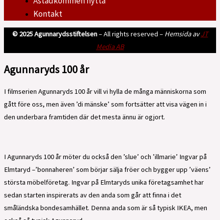
Åstadkommen nytta
Kontakt
© 2025 Agunnarydsstiftelsen
– All rights reserved –
Hemsida av
JT
Media AB
Agunnaryds 100 år
I filmserien Agunnaryds 100 år vill vi hylla de många människorna som
gått före oss, men även ’di mänske’ som fortsätter att visa vägen in i
den underbara framtiden där det mesta ännu är ogjort.
I Agunnaryds 100 år möter du också den ’slue’ och ’illmarie’ Ingvar på
Elmtaryd –’bonnaheren’ som börjar sälja fröer och bygger upp ’väens’
största möbelföretag. Ingvar på Elmtaryds unika företagsamhet har
sedan starten inspirerats av den anda som går att finna i det
småländska bondesamhället. Denna anda som är så typisk IKEA, men