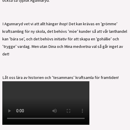
också så typisk Agunnaryd.
I Agunnaryd vet vi att allt hänger ihop! Det kan krävas en ’grömme’
kraftsamling för ny skola, det behövs ’möe’ kunder så att vår lanthandel
kan ’bära se’, och det behövs initiativ för att skapa en ’gohällie’ och
’trygge’ vardag. Men utan Dina och Mina medvetna val så går inget av
det!
Låt oss lära av historien och ’tesammans’ kraftsamla för framtiden!