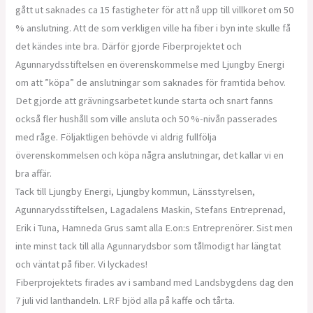
gått ut saknades ca 15 fastigheter för att nå upp till villkoret om 50
% anslutning. Att de som verkligen ville ha fiber i byn inte skulle få
det kändes inte bra. Därför gjorde Fiberprojektet och
Agunnarydsstiftelsen en överenskommelse med Ljungby Energi
om att ”köpa” de anslutningar som saknades för framtida behov.
Det gjorde att grävningsarbetet kunde starta och snart fanns
också fler hushåll som ville ansluta och 50 %-nivån passerades
med råge. Följaktligen behövde vi aldrig fullfölja
överenskommelsen och köpa några anslutningar, det kallar vi en
bra affär.
Tack till Ljungby Energi, Ljungby kommun, Länsstyrelsen,
Agunnarydsstiftelsen, Lagadalens Maskin, Stefans Entreprenad,
Erik i Tuna, Hamneda Grus samt alla E.on:s Entreprenörer. Sist men
inte minst tack till alla Agunnarydsbor som tålmodigt har längtat
och väntat på fiber. Vi lyckades!
Fiberprojektets firades av i samband med Landsbygdens dag den
7 juli vid lanthandeln. LRF bjöd alla på kaffe och tårta.