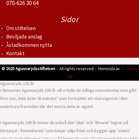
070-626 30 64
Sidor
Om stiftelsen
Beviljade anslag
Åstadkommen nytta
Kontakt
© 2025 Agunnarydsstiftelsen
– All rights reserved –
Hemsida av
JT Media
AB
Agunnaryds 100 år
I filmserien Agunnaryds 100 år vill vi hylla de många människorna som gått
före oss, men även ’di mänske’ som fortsätter att visa vägen in i den
underbara framtiden där det mesta ännu är ogjort.
I Agunnaryds 100 år möter du också den ’slue’ och ’illmarie’ Ingvar på
Elmtaryd –’bonnaheren’ som börjar sälja fröer och bygger upp ’väens’
största möbelföretag. Ingvar på Elmtaryds unika företagsamhet har sedan