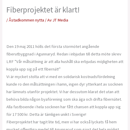
Fiberprojektet är klart!
/
Åstadkommen nytta
/ Av
JT Media
Den 19 maj 2011 hölls det första stormötet angående
fiberutbyggnad i Agunnaryd. Redan i inbjudan till detta möte skrev
LRF ”Vår målsättning är att alla hushåll ska erbjudas möjligheten att
koppla upp sig på ett fibernät!”
Vi är mycket stolta att vi med en solidarisk kostnadsfördelning
kunde ro den målsättningen i hamn, ingen dyr ytterkant av socknen
har lämnats utanför projektet. Vi har dessutom klarat det utan att
behöva bilda någon byaförening som ska äga och drifta fibernätet.
Alla fastboende i hela socknen har fått chansen att koppla upp sig
för 17 500 kr. Detta är tämligen unikt i Sverige!
Fiberprojektet har tagit lite tid, men vi har också lyckats få hem
mycket offentliga medel till Agunnaryd som gjort det hela möjligt.