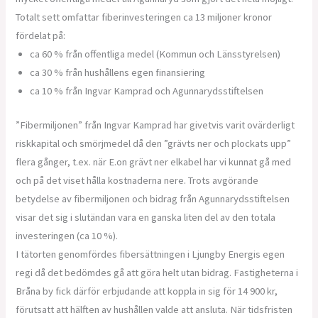
Totalt sett omfattar fiberinvesteringen ca 13 miljoner kronor
fördelat på:
ca 60 % från offentliga medel (Kommun och Länsstyrelsen)
ca 30 % från hushållens egen finansiering
ca 10 % från Ingvar Kamprad och Agunnarydsstiftelsen
”Fibermiljonen” från Ingvar Kamprad har givetvis varit ovärderligt
riskkapital och smörjmedel då den ”grävts ner och plockats upp”
flera gånger, t.ex. när E.on grävt ner elkabel har vi kunnat gå med
och på det viset hålla kostnaderna nere. Trots avgörande
betydelse av fibermiljonen och bidrag från Agunnarydsstiftelsen
visar det sig i slutändan vara en ganska liten del av den totala
investeringen (ca 10 %).
I tätorten genomfördes fibersättningen i Ljungby Energis egen
regi då det bedömdes gå att göra helt utan bidrag. Fastigheterna i
Bråna by fick därför erbjudande att koppla in sig för 14 900 kr,
förutsatt att hälften av hushållen valde att ansluta. När tidsfristen