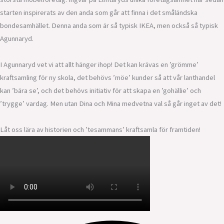
starten inspirerats av den anda som går att finna i det småländska
bondesamhället. Denna anda som är så typisk IKEA, men också så typisk
Agunnaryd.
I Agunnaryd vet vi att allt hänger ihop! Det kan krävas en ’grömme’
kraftsamling för ny skola, det behövs ’möe’ kunder så att vår lanthandel
kan ’bära se’, och det behövs initiativ för att skapa en ’gohällie’ och
’trygge’ vardag. Men utan Dina och Mina medvetna val så går inget av det!
Låt oss lära av historien och ’tesammans’ kraftsamla för framtiden!