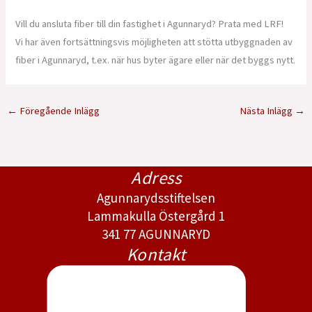
Vill du ansluta fiber till din fastighet i Agunnaryd? Prata med LRF!
Vi har även fortsättningsvis möjligheten att stötta utbyggnaden av
fiber i Agunnaryd, t.ex. när hus byter ägare eller när det byggs nytt.
←
Föregående Inlägg
Nästa Inlägg
→
Adress
Agunnarydsstiftelsen
Lammakulla Östergård 1
341 77 AGUNNARYD
Kontakt