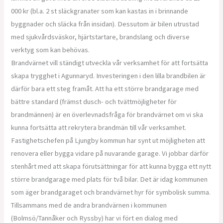
000 kr (bl.a. 2 st släckgranater som kan kastas in i brinnande
byggnader och släcka från insidan). Dessutom är bilen utrustad
med sjukvårdsväskor, hjärtstartare, brandslang och diverse
verktyg som kan behövas.
Brandvärnet vill ständigt utveckla vår verksamhet för att fortsätta
skapa trygghet i Agunnaryd. Investeringen i den lilla brandbilen är
därför bara ett steg framåt. Att ha ett större brandgarage med
bättre standard (främst dusch- och tvättmöjligheter för
brandmännen) är en överlevnadsfråga för brandvärnet om vi ska
kunna fortsätta att rekrytera brandmän till vår verksamhet.
Fastighetschefen på Ljungby kommun har synt ut möjligheten att
renovera eller bygga vidare på nuvarande garage. Vi jobbar därför
stenhårt med att skapa förutsättningar för att kunna bygga ett nytt
större brandgarage med plats för två bilar. Det är idag kommunen
som äger brandgaraget och brandvärnet hyr för symbolisk summa.
Tillsammans med de andra brandvärnen i kommunen
(Bolmsö/Tannåker och Ryssby) har vi fört en dialog med