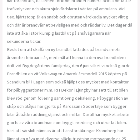
har förändrats, då larmen förutom bränder numera också omfattar
trafikolyckor och akuta sjukvårdslarm i väntan på ambulans. Vid
t.ex. hjärtstopp är en snabb och obruten vårdkedja mycket viktig
och där är brandvärnet bevisligen med och räddar liv. Det duger då
inte att åka i stor klumpig lastbil ut på småvägarnara när
sekunderna tickar.
Beslut om att skaffa en ny brandbil fattades på brandvärnets
årsmöte i februari i år, med mål att kunna ta den nya brandbilen i
drift vid Bygdegårdens familjedag den 6 juni vilket vi också gjorde.
Brandbilen en vit Volkswagen Amarok årsmodell 2015 köptes på
Scandium bil i Lagan som också hjälpt oss mycket med kontakter
för påbyggnationer m.m. RH Dekor i Ljungby har sett till att bilen
blev röd genom foliering samt övrig dekalering. Påbyggnation av
skåp och blåljus har gjorts på Karossan i Södertälje som bygger
bilar åt både räddningstjänst och militär. Därtill har mycket arbete
gjorts av våra brandmän som byggt inredning och utrustat bilen.
Värt att särskilt nämnas är att Länsförsäkringar Kronoberg har
lämnat en gåva med diverse släckutrustning motsvarande ca 25