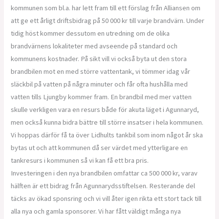
kommunen som bl.a. har lett fram till ett förslag från Alliansen om
att ge ett årligt driftsbidrag på 50 000 kr till varje brandvärn. Under
tidig höst kommer dessutom en utredning om de olika
brandvärnens lokaliteter med avseende på standard och
kommunens kostnader. På sikt vill vi också byta ut den stora
brandbilen mot en med större vattentank, vi tömmer idag vår
släckbil på vatten på några minuter och får ofta hushålla med
vatten tills Ljungby kommer fram. En brandbil med mer vatten
skulle verkligen vara en resurs både för akuta läget i Agunnaryd,
men också kunna bidra bättre till större insatser i hela kommunen.
Vi hoppas därför få ta över Lidhults tankbil som inom något år ska
bytas ut och att kommunen då ser värdet med ytterligare en
tankresurs i kommunen så vi kan få ett bra pris.
Investeringen i den nya brandbilen omfattar ca 500 000 kr, varav
hälften är ett bidrag från Agunnarydsstiftelsen. Resterande del
täcks av ökad sponsring och vi vill åter igen rikta ett stort tack till
alla nya och gamla sponsorer. Vi har fått väldigt många nya