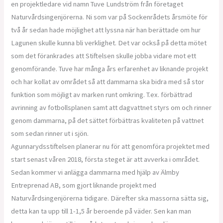
en projektledare vid namn Tuve Lundström från företaget
Naturvårdsingenjörerna. Ni som var på Sockenrådets årsmöte för
två år sedan hade möjlighet att lyssna när han berättade om hur
Lagunen skulle kunna bli verklighet. Det var också på detta mötet
som det förankrades att Stiftelsen skulle jobba vidare mot ett
genomförande. Tuve har många års erfarenhet av liknande projekt
och har kollat av området så att dammarna ska bidra med så stor
funktion som möjligt av marken runt omkring. T.ex. förbättrad
avrinning av fotbollsplanen samt att dagvattnet styrs om och rinner
genom dammarna, på det sättet förbättras kvaliteten på vattnet
som sedan rinner ut i sjön.
Agunnarydsstiftelsen planerar nu för att genomföra projektet med
start senast våren 2018, första steget är att avverka i området.
Sedan kommer vi anlägga dammarna med hjälp av Älmby
Entreprenad AB, som gjort liknande projekt med
Naturvårdsingenjörerna tidigare. Därefter ska massorna sätta sig,
detta kan ta upp till 1-1,5 år beroende på väder. Sen kan man