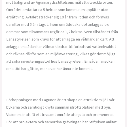
mot bakgrund av Agunnarydsstiftelsens mål att utveckla orten.
Området omfattar ca 5 hektar som kommunen upplåter utan
ersättning. Avtalet sträcker sig 10 år fram i tiden och förnyas
därefter med 5 år i taget. Inom området ska det anläggas tre
dammar som tillsammans utgör ca 1,2 hektar. Även tillståndet från
Länsstyrelsen som krävs för att anlägga en våtmark är klart. Att
anlägga en sådan här våtmark bidrar till förbättrad vattenkvalitet
och räknas därför som en miljöinvestering, vilket gör det möjligt
att söka investeringsstöd hos Länsstyrelsen. En sådan ansökan
om stöd har gått in, men svar har ännu inte kommit.
Förhoppningen med Lagunen är att skapa en attraktiv miljö i vår
bykärna och samtidigt knyta samman idrottsplatsen med byn.
Visionen är att få ett trivsamt område att njuta och promenera i.
För att projektera och samordna grävningen har Stiftelsen anlitat