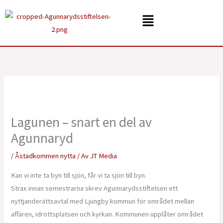
Hoppa
Menu
till
innehåll
Lagunen – snart en del av
Agunnaryd
/
Åstadkommen nytta
/ Av
JT Media
Kan vi inte ta byn till sjön, får vi ta sjön till byn.
Strax innan semestrarna skrev Agunnarydsstiftelsen ett
nyttjanderättsavtal med Ljungby kommun för området mellan
affären, idrottsplatsen och kyrkan. Kommunen upplåter området