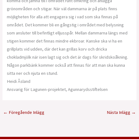
komma och jämna till i området runt omkring och anlägga
grönområden och stigar. När väl dammarna är på plats finns
möjligheten för alla att engagera sig i vad som ska finnas på
området. Det kommer bli en gångstig i området med belysning
som ansluter till befintligt elljusspår. Mellan dammarna längs med
stigen kommer det finnas mindre ekbroar. Kanske ska vi ha en
grillplats vid udden, där det kan grillas korv och dricka
chokladmjölk när isen lagt sig och det är dags för skridskoåkning.
Någon parkbänk kommer också att finnas för att man ska kunna
sitta ner och njuta en stund.
Heidi Åsland
Ansvarig för Lagunen-projektet, Agunnarydsstiftelsen
←
Föregående Inlägg
Nästa Inlägg
→