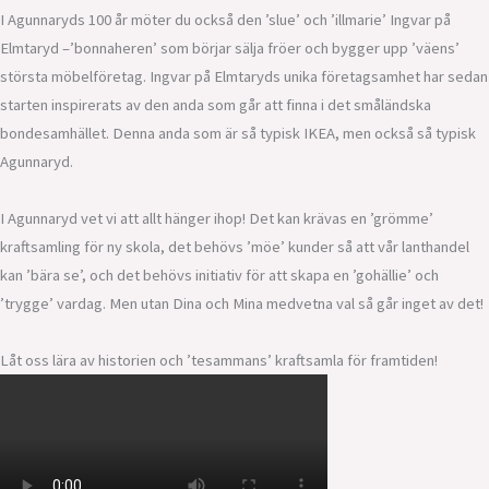
I Agunnaryds 100 år möter du också den ’slue’ och ’illmarie’ Ingvar på
Elmtaryd –’bonnaheren’ som börjar sälja fröer och bygger upp ’väens’
största möbelföretag. Ingvar på Elmtaryds unika företagsamhet har sedan
starten inspirerats av den anda som går att finna i det småländska
bondesamhället. Denna anda som är så typisk IKEA, men också så typisk
Agunnaryd.
I Agunnaryd vet vi att allt hänger ihop! Det kan krävas en ’grömme’
kraftsamling för ny skola, det behövs ’möe’ kunder så att vår lanthandel
kan ’bära se’, och det behövs initiativ för att skapa en ’gohällie’ och
’trygge’ vardag. Men utan Dina och Mina medvetna val så går inget av det!
Låt oss lära av historien och ’tesammans’ kraftsamla för framtiden!