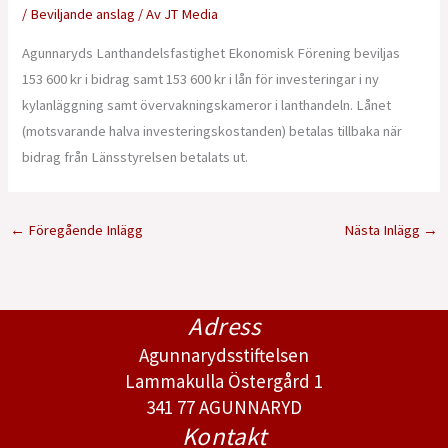
/
Beviljande anslag
/ Av
JT Media
Agunnaryds Lanthandelsfastighet Ekonomisk Förening beviljas
153 600 kr i bidrag samt 153 600 kr i lån för investeringar i ny
kylanläggning samt övervakningskameror i lanthandeln. Lånet
(motsvarande halva investeringskostanden) betalas tillbaka när
bidrag från Länsstyrelsen betalats ut.
←
Föregående Inlägg
Nästa Inlägg
→
Adress
Agunnarydsstiftelsen
Lammakulla Östergård 1
341 77 AGUNNARYD
Kontakt