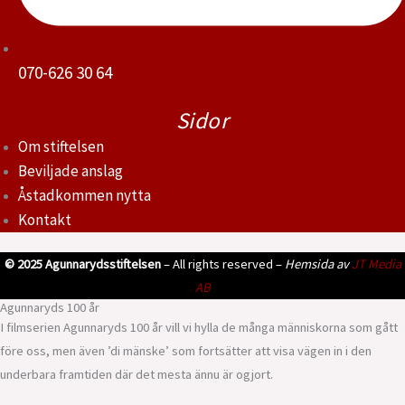
070-626 30 64
Sidor
Om stiftelsen
Beviljade anslag
Åstadkommen nytta
Kontakt
© 2025 Agunnarydsstiftelsen
– All rights reserved –
Hemsida av
JT Media
AB
Agunnaryds 100 år
I filmserien Agunnaryds 100 år vill vi hylla de många människorna som gått
före oss, men även ’di mänske’ som fortsätter att visa vägen in i den
underbara framtiden där det mesta ännu är ogjort.