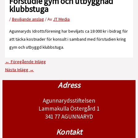
Förstudie gym och utbyggnad
klubbstuga
/
Beviljande anslag
/ Av
JT Media
Agunnaryds Idrottsförening har beviljats ca 18 000 kr i bidrag för
att täcka kostnader för konsult i samband med förstudien kring
gym och utbyggd klubbstuga.
←
Föregående Inlägg
Nästa Inlägg
→
Adress
Agunnarydsstiftelsen
Lammakulla Östergård 1
341 77 AGUNNARYD
Kontakt