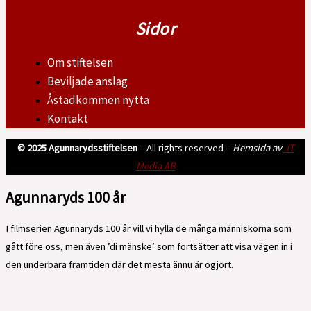
Sidor
Om stiftelsen
Beviljade anslag
Åstadkommen nytta
Kontakt
© 2025 Agunnarydsstiftelsen
– All rights reserved –
Hemsida av
JT
Media AB
Agunnaryds 100 år
I filmserien Agunnaryds 100 år vill vi hylla de många människorna som
gått före oss, men även ’di mänske’ som fortsätter att visa vägen in i
den underbara framtiden där det mesta ännu är ogjort.