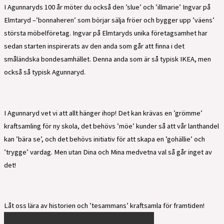
I Agunnaryds 100 år möter du också den ’slue’ och ’illmarie’ Ingvar på
Elmtaryd –’bonnaheren’ som börjar sälja fröer och bygger upp ’väens’
största möbelföretag. Ingvar på Elmtaryds unika företagsamhet har
sedan starten inspirerats av den anda som går att finna i det
småländska bondesamhället. Denna anda som är så typisk IKEA, men
också så typisk Agunnaryd.
I Agunnaryd vet vi att allt hänger ihop! Det kan krävas en ’grömme’
kraftsamling för ny skola, det behövs ’möe’ kunder så att vår lanthandel
kan ’bära se’, och det behövs initiativ för att skapa en ’gohällie’ och
’trygge’ vardag. Men utan Dina och Mina medvetna val så går inget av
det!
Låt oss lära av historien och ’tesammans’ kraftsamla för framtiden!