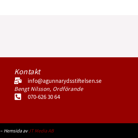
Kontakt
info@agunnarydsstiftelsen.se
Bengt Nilsson, Ordförande
070-626 30 64
 –
Hemsida av
JT Media AB