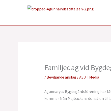
Hoppa
till
innehåll
Familjedag vid Bygd
/
Beviljande anslag
/ Av
JT Media
Agunnaryds Bygdegårdsförening har fått 
kommer från Majbackens donation till A