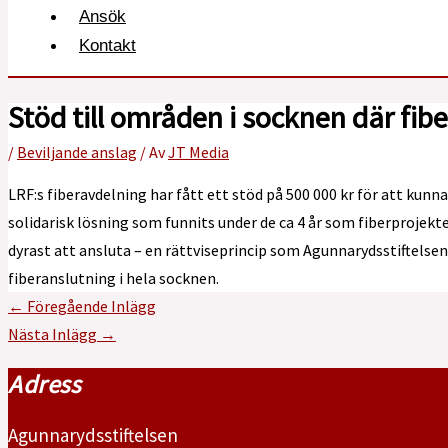
Ansök
Kontakt
Stöd till områden i socknen där fib
/
Beviljande anslag
/ Av
JT Media
LRF:s fiberavdelning har fått ett stöd på 500 000 kr för att kunn
solidarisk lösning som funnits under de ca 4 år som fiberprojekte
dyrast att ansluta – en rättviseprincip som Agunnarydsstiftelse
fiberanslutning i hela socknen.
←
Föregående Inlägg
Nästa Inlägg
→
Adress
Agunnarydsstiftelsen